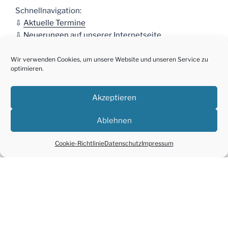
Schnellnavigation:
⇩
Aktuelle Termine
⇩
Neuerungen
auf unserer Internetseite
☀
Das Team der Grundschule am
Wir verwenden Cookies, um unsere Website und unseren Service zu
optimieren.
Wasserquell wünscht allen
Akzeptieren
Kindern wunderschöne
Ablehnen
Sommerferien
mit ihren Familien! ☀
Cookie-Richtlinie
Datenschutz
Impressum
Mo. 06.07. – Fr. 14.08.2026
Sommerferien