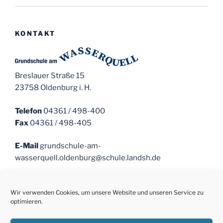
KONTAKT
Breslauer Straße 15
23758 Oldenburg i. H.
Telefon
04361 / 498-400
Fax
04361 / 498-405
E-Mail
grundschule-am-
wasserquell.oldenburg@schule.landsh.de
Sekretariat
Öffnungszeiten
Mo. – Fr. 07:15 -12:00 Uhr
Wir verwenden Cookies, um unsere Website und unseren Service zu
optimieren.
Schulsozialarbeit
Nicole Heetzsch 0151 – 168 41 011