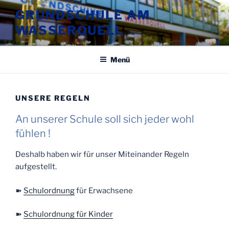
Zum
GRUNDSCHULE AM
Inhalt
WASSERQUELL
springen
Menü
UNSERE REGELN
An unserer Schule soll sich jeder wohl
fühlen !
Deshalb haben wir für unser Miteinander Regeln
aufgestellt.
➽
Schulordnung
für Erwachsene
➽
Schulordnung für Kinder