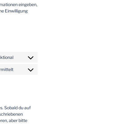
rmationen eingeben,
ne Einwilligung
ktional
Consent
to
mittelt
Consent
service
to
wordpress
service
sonstiges
s. Sobald du auf
eschriebenen
en, aber bitte