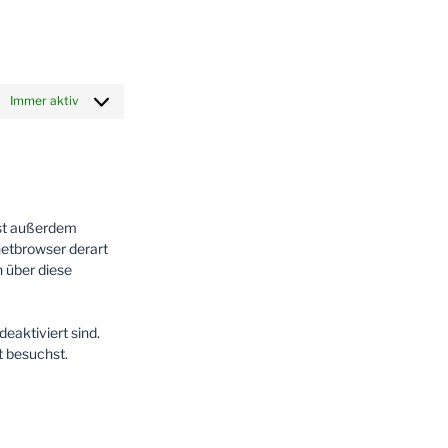
Immer aktiv
nst außerdem
rnetbrowser derart
n über diese
eaktiviert sind.
t besuchst.