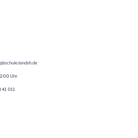
g@schule.landsh.de
12:00 Uhr
8 41 011