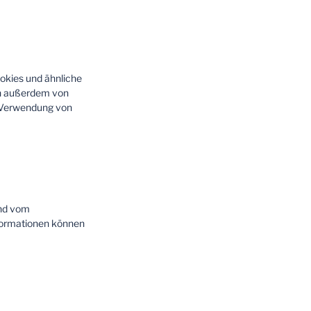
okies und ähnliche
en außerdem von
e Verwendung von
und vom
formationen können