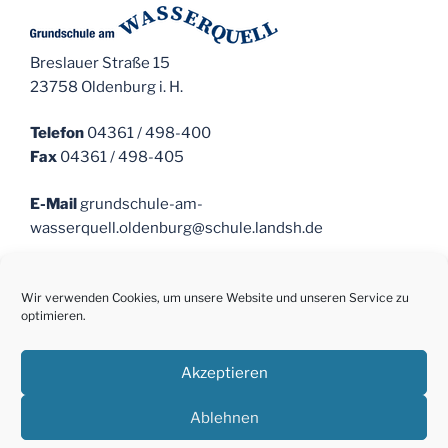
Breslauer Straße 15
23758 Oldenburg i. H.
Telefon
04361 / 498-400
Fax
04361 / 498-405
E-Mail
grundschule-am-
wasserquell.oldenburg@schule.landsh.de
Sekretariat
Öffnungszeiten
Mo. – Fr. 07:15 -12:00 Uhr
Wir verwenden Cookies, um unsere Website und unseren Service zu
optimieren.
Schulsozialarbeit
Nicole Heetzsch 0151 – 168 41 011
Akzeptieren
Ablehnen
Datenschutz
Stolz präsentiert von WordPress