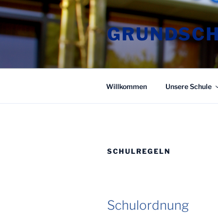
Zum
Inhalt
GRUNDSCH
springen
Willkommen
Unsere Schule
SCHULREGELN
Schulordnung