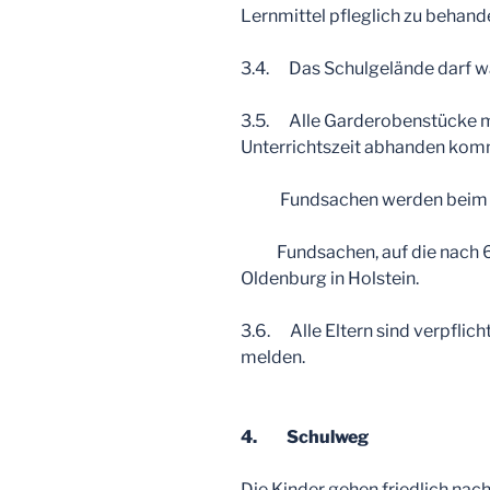
Lernmittel pfleglich zu behande
3.4. Das Schulgelände darf wäh
3.5. Alle Garderobenstücke m
Unterrichtszeit abhanden komm
Fundsachen werden beim H
Fundsachen, auf die nach 6 
Oldenburg in Holstein.
3.6. Alle Eltern sind verpflic
melden.
4. Schulweg
Die Kinder gehen friedlich nac