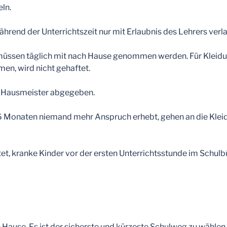
ln.
rend der Unterrichtszeit nur mit Erlaubnis des Lehrers verl
üssen täglich mit nach Hause genommen werden. Für Kleidun
en, wird nicht gehaftet.
ausmeister abgegeben.
Monaten niemand mehr Anspruch erhebt, gehen an die Kle
htet, kranke Kinder vor der ersten Unterrichtsstunde im Schul
h Hause. Es ist der sicherste und kürzeste Schulweg zu wähl