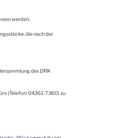
assen werden.
gsstücke, die nach der
idersammlung des DRK
büro (Telefon: 04361-7360) zu
en (siehe „Wie kommst du am