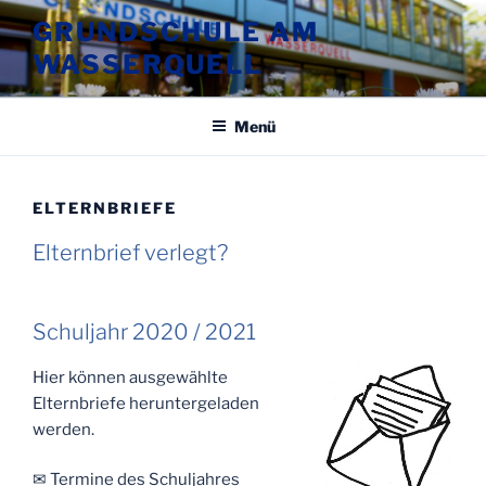
Zum
GRUNDSCHULE AM
Inhalt
WASSERQUELL
springen
Menü
ELTERNBRIEFE
Elternbrief verlegt?
Schuljahr 2020 / 2021
Hier können ausgewählte
Elternbriefe heruntergeladen
werden.
✉ Termine des Schuljahres